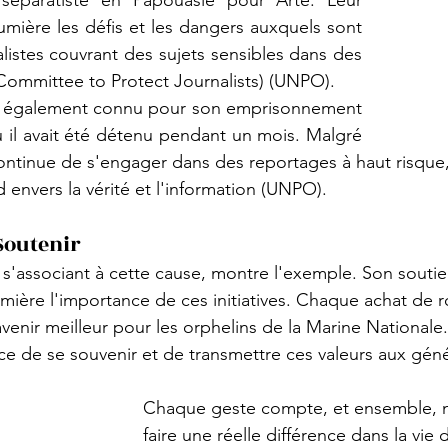
éparatiste en Papouasie pour Arte. Leur 
umière les défis et les dangers auxquels sont 
listes couvrant des sujets sensibles dans des 
Committee to Protect Journalists
)​​ (
UNPO
)​.
 également connu pour son emprisonnement 
 il avait été détenu pendant un mois. Malgré 
continue de s'engager dans des reportages à haut risque
vers la vérité et l'information​ (
UNPO
)​.
 Soutenir
'associant à cette cause, montre l'exemple. Son soutien e
umière l'importance de ces initiatives. Chaque achat de 
venir meilleur pour les orphelins de la Marine Nationale.
ce de se souvenir et de transmettre ces valeurs aux géné
Chaque geste compte, et ensemble, 
faire une réelle différence dans la vie 