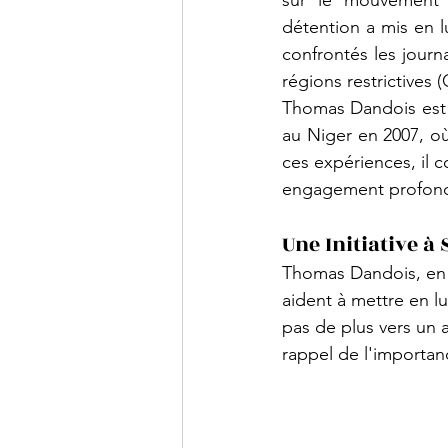
sur le mouvement s
détention a mis en l
confrontés les journa
régions restrictives​ (
Thomas Dandois est
au Niger en 2007, où
ces expériences, il 
engagement profond en
Une Initiative à
Thomas Dandois, en s
aident à mettre en l
pas de plus vers un a
rappel de l'importan