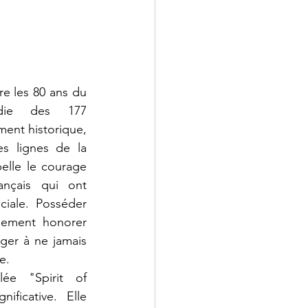
 les 80 ans du 
die des 177 
nt historique, 
s lignes de la 
lle le courage 
ançais qui ont 
ciale. Posséder 
lement honorer 
ger à ne jamais 
e.
ée "Spirit of 
ificative. Elle 