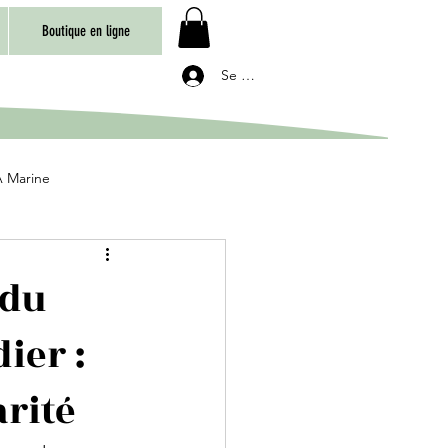
Boutique en ligne
Se connecter
 Marine
 du
ier :
rité