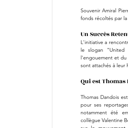
Souvenir Amiral Pier
fonds récoltés par l
Un Succès Reten
L'initiative a renco
le slogan "United
l'engouement et du s
sont attachés à leur 
Qui est Thomas 
Thomas Dandois est u
pour ses reportages
notamment été em
collègue Valentine Bo