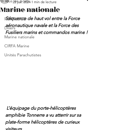
Tous les posts
22 juil. 2024
1 min de lecture
Marine nationale
Préparation Militaire Marine
Séquence de haut vol entre la Force 
FORFUSCO
aéronautique navale et la Force des 
Divers
Fusiliers marins et commandos marin
e
 !
Marine nationale
CIRFA Marine
Unités Parachutistes
 L’équipage du porte-hélicoptères 
amphibie Tonnerre a vu atterrir sur sa 
plate-forme hélicoptères de curieux 
visiteurs…