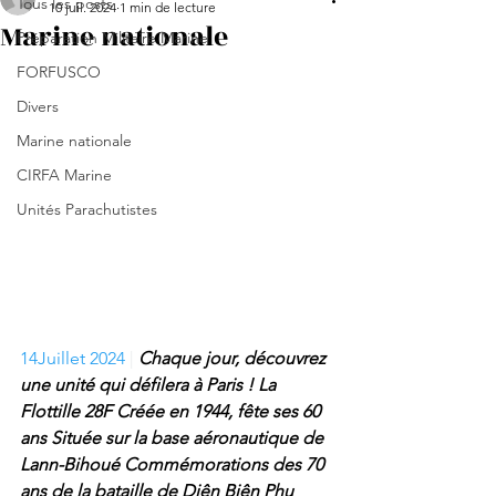
Tous les posts
10 juil. 2024
1 min de lecture
Marine nationale
Préparation Militaire Marine
FORFUSCO
Divers
Marine nationale
CIRFA Marine
Unités Parachutistes
14Juillet 2024
 | 
Chaque jour, découvrez 
une unité qui défilera à Paris ! La 
Flottille 28F Créée en 1944, fête ses 60 
ans Située sur la base aéronautique de 
Lann-Bihoué Commémorations des 70 
ans de la bataille de Diên Biên Phu 