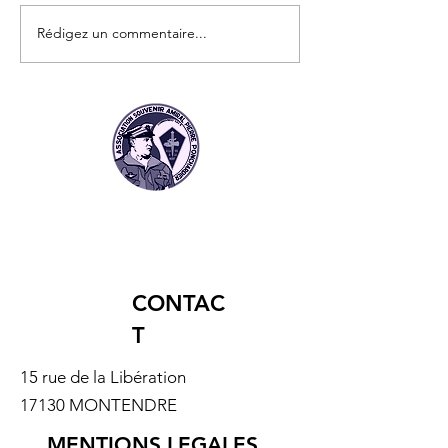
Rédigez un commentaire...
📖 À découvrir : Le
Arthur et Guy : 
nouveau livre
des Jumeaux du
événement sur les
Minier devenus
Fusiliers Marins et
Commandos Mar
Commandos !
CONTAC
T
15 rue de la Libération
17130 MONTENDRE
MENTIONS LEGALES