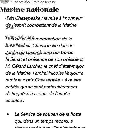
Tous les posts
6 sept. 2024
1 min de lecture
Marine nationale
Préparation Militaire Marine
Prix Chesapeake : la mise à l’honneur 
FORFUSCO
de l’esprit combattant de la Marine
Divers
Marine nationale
Lors de la commémoration de la 
CIRFA Marine
bataille de la Chesapeake dans le 
Jardin du Luxembourg qui borde 
Unités Parachutistes
le
 Séna
t et présence de son président, 
M. Gérard Larcher, le chef d’état-major 
de la Marine, l’amiral Nicolas Vaujour a 
remis le « prix Cheasepake » à quatre 
entités qui se sont particulièrement 
distinguées au cours de l’année 
écoulée :
Le Service de soutien de la flotte 
qui, dans un temps record, a 
réalisé les études, l’implantation et 