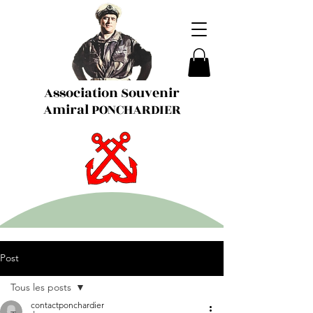
Association Souvenir
Amiral PONCHARDIER
Post
Tous les posts
contactponchardier