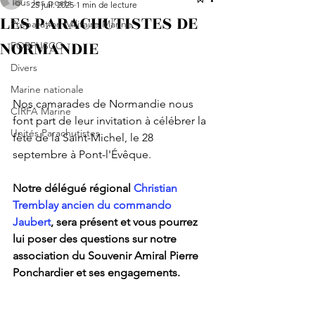
Tous les posts
25 juil. 2025
1 min de lecture
LES PARACHUTISTES DE
Préparation Militaire Marine
NORMANDIE
FORFUSCO
Divers
Marine nationale
Nos camarades de Normandie nous 
CIRFA Marine
font part de leur invitation à célébrer la 
Unités Parachutistes
fête de la Saint-Michel, le 28 
septembre à Pont-l'Évêque.
Notre délégué régional 
Christian 
Tremblay ancien du commando 
Jaubert
, sera présent et vous pourrez 
lui poser des questions sur notre 
association du Souvenir Amiral Pierre 
Ponchardier et ses engagements.