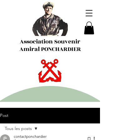
Association Souvenir
Amiral PONCHARDIER
Post
Tous les posts
contactponchardier