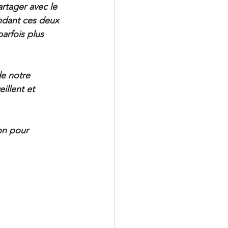
artager avec le 
ndant ces deux 
arfois plus 
de notre 
illent et 
on pour 