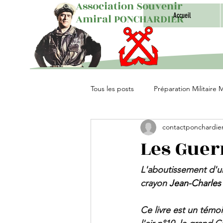
Association Souvenir
Accueil
Amiral PONCHARDIER
Tous les posts
Préparation Militaire 
contactponchardie
Unités Parachutistes
Les Guerr
L'aboutissement d'un
crayon 
Jean-Charles
Ce livre est un témo