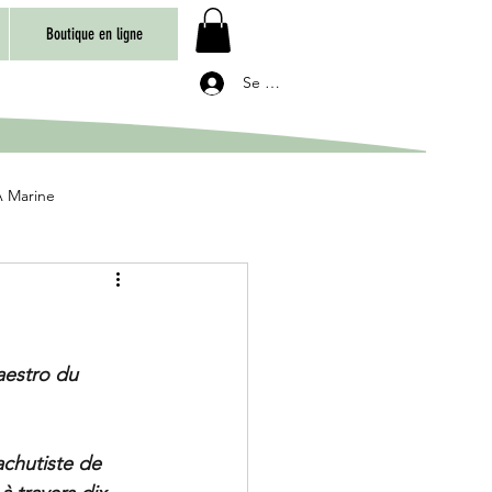
Boutique en ligne
Se connecter
 Marine
aestro du 
chutiste de 