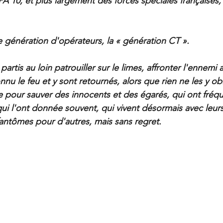
CPA 10, et plus largement des forces spéciales françaises, 
 génération d'opérateurs, la « génération CT ».
artis au loin patrouiller sur le limes, affronter l'ennemi a
onnu le feu et y sont retournés, alors que rien ne les y obl
ie pour sauver des innocents et des égarés, qui ont fréqu
qui l'ont donnée souvent, qui vivent désormais avec leurs
fantômes pour d'autres, mais sans regret.