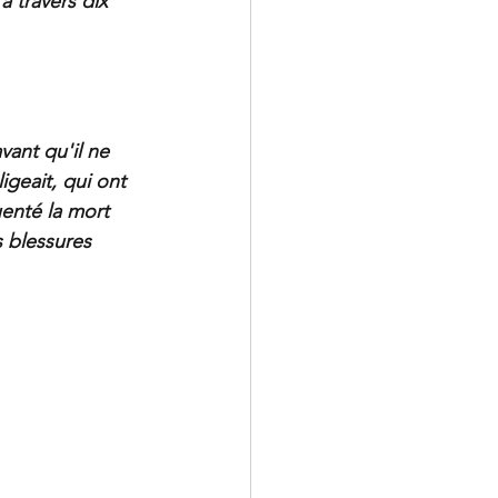
à travers dix 
vant qu'il ne 
igeait, qui ont 
enté la mort 
 blessures 