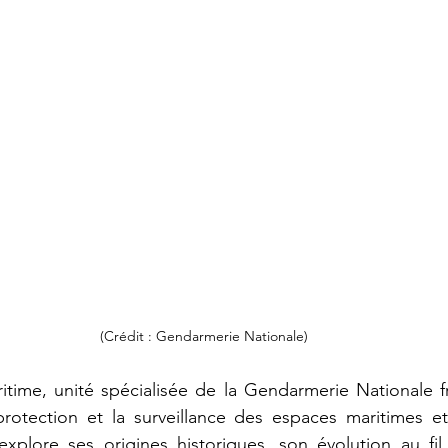
(Crédit : Gendarmerie Nationale)
time, unité spécialisée de la Gendarmerie Nationale fr
rotection et la surveillance des espaces maritimes et 
explore ses origines historiques, son évolution au fil 