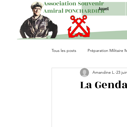
Association Souvenir
Accueil
Amiral PONCHARDIER
Tous les posts
Préparation Militaire 
Amandine L.
23 jui
Unités Parachutistes
La Gend