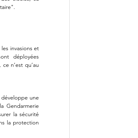
taire".
es invasions et 
ont déployées 
 ce n’est qu’au 
e développe une 
la Gendarmerie 
rer la sécurité 
ns la protection 