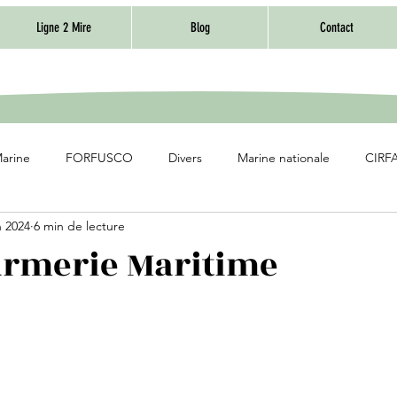
Ligne 2 Mire
Blog
Contact
Marine
FORFUSCO
Divers
Marine nationale
CIRFA
n 2024
6 min de lecture
armerie Maritime