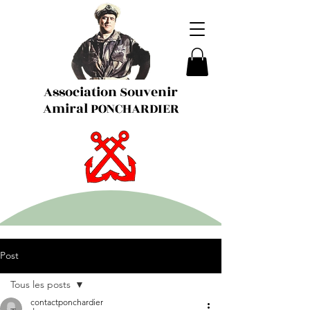
Association Souvenir
Amiral PONCHARDIER
Post
Tous les posts
contactponchardier