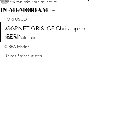
Tous les posts
6 févr. 2025
2 min de lecture
IN MEMORIAM
Préparation Militaire Marine
FORFUSCO
CARNET GRIS: CF Christophe 
Divers
PERIN
Marine nationale
CIRFA Marine
Unités Parachutistes