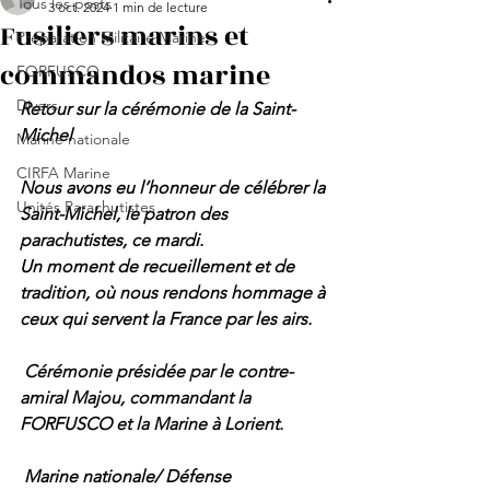
Tous les posts
3 oct. 2024
1 min de lecture
Fusiliers marins et
Préparation Militaire Marine
commandos marine
FORFUSCO
Divers
Retour sur la cérémonie de la Saint-
Michel
Marine nationale
CIRFA Marine
Nous avons eu l’honneur de célébrer la 
Unités Parachutistes
Saint-Michel, le patron des 
parachutistes, ce mardi.
Un moment de recueillement et de 
tradition, où nous rendons hommage à 
ceux qui servent la France par les airs.
Cérémonie présidée par le contre-
amiral Majou, commandant la 
FORFUSCO et la Marine à Lorient.
 Marine nationale/ Défense