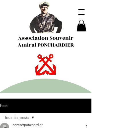
Association Souvenir
Amiral PONCHARDIER
Post
Tous les posts
contactponchardier