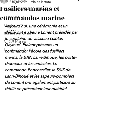
Tous les posts
13 juil. 2024
1 min de lecture
Fusiliers marins et
Préparation Militaire Marine
commandos marine
FORFUSCO
Divers
Aujourd'hui, une cérémonie et un 
défilé ont eu lieu à Lorient présidés par 
Marine nationale
le capitaine de vaisseau Gaëtan 
CIRFA Marine
Gayraud. Étaient présents un 
Unités Parachutistes
commando, l’école des fusiliers 
marins, la BAN Lann-Bihoué, les porte-
drapeaux et les amicales. Le 
commando Ponchardier, le SSIS de 
Lann-Bihoué et les sapeurs-pompiers 
de Lorient ont également participé au 
défilé en présentant leur matériel.