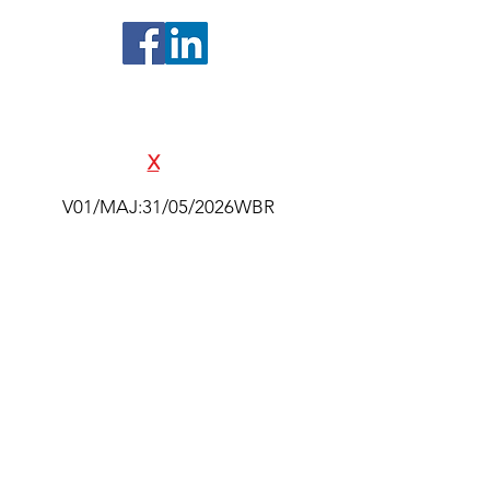
©2024- Association Souvenir Amiral
Pierre Ponchardier - Réalisation
SAS
E
X
ALTAK
V01/MAJ:31/05/2026WBR