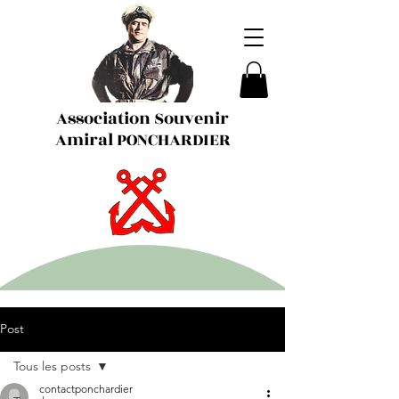
Association Souvenir
Amiral PONCHARDIER
Post
Tous les posts
contactponchardier