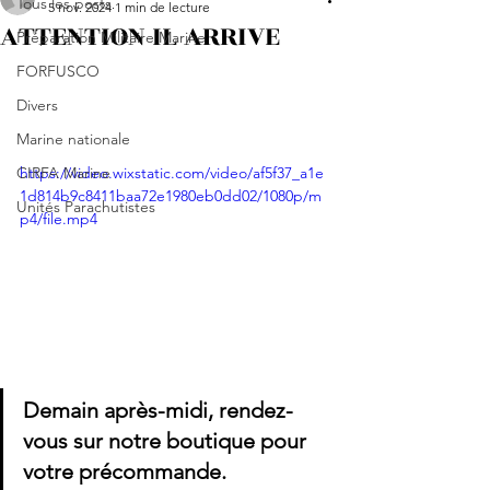
Tous les posts
5 nov. 2024
1 min de lecture
ATTENTION IL ARRIVE
Préparation Militaire Marine
FORFUSCO
Divers
Marine nationale
CIRFA Marine
https://video.wixstatic.com/video/af5f37_a1e
1d814b9c8411baa72e1980eb0dd02/1080p/m
Unités Parachutistes
p4/file.mp4
Demain après-midi, rendez-
vous sur notre boutique pour 
votre précommande.