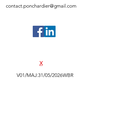
contact.ponchardier@gmail.com
©2024- Association Souvenir Amiral
Pierre Ponchardier - Réalisation
SAS
E
X
ALTAK
V01/MAJ:31/05/2026WBR