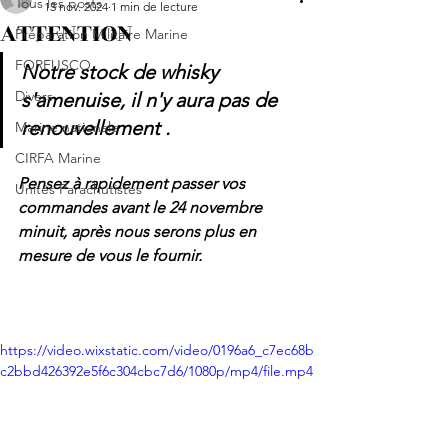
Tous les posts
13 nov. 2024
1 min de lecture
ATTENTION
Préparation Militaire Marine
FORFUSCO
Notre stock de whisky 
Divers
s'amenuise, il n'y aura pas de 
renouvellement .
Marine nationale
CIRFA Marine
Pensez à rapidement passer vos 
Unités Parachutistes
commandes avant le 24 novembre 
minuit, après nous serons plus en 
mesure de vous le fournir.
https://video.wixstatic.com/video/0196a6_c7ec68b
c2bbd426392e5f6c304cbc7d6/1080p/mp4/file.mp4