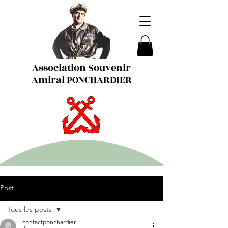
Association Souvenir
Amiral PONCHARDIER
Post
Tous les posts
contactponchardier