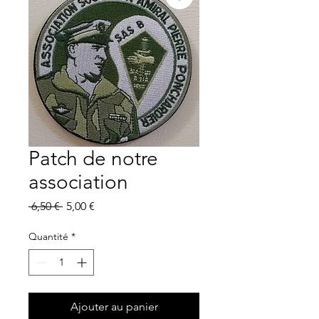
Patch de notre
association
Prix
Prix
 6,50 € 
5,00 €
original
promotionnel
Quantité
*
Ajouter au panier