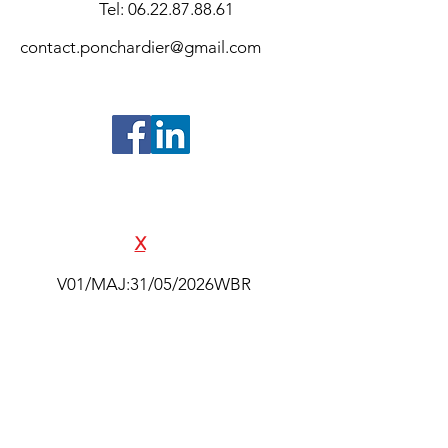
Tel:
06.22.87.88.61
contact.ponchardier@gmail.com
©2024- Association Souvenir Amiral
Pierre Ponchardier - Réalisation
SAS
E
X
ALTAK
V01/MAJ:31/05/2026WBR