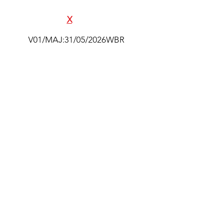
Pierre Ponchardier - Réalisation
SAS
E
X
ALTAK
V01/MAJ:31/05/2026WBR