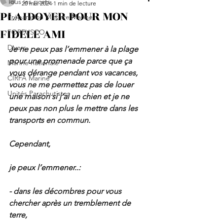
Tous les posts
20 mai 2024
1 min de lecture
PLAIDOYER POUR MON
Préparation Militaire Marine
FIDELE AMI
FORFUSCO
Divers
Je ne peux pas l’emmener à la plage 
pour une promenade parce que ça 
Marine nationale
vous dérange pendant vos vacances, 
CIRFA Marine
vous ne me permettez pas de louer 
Unités Parachutistes
une maison si j’ai un chien et je ne 
peux pas non plus le mettre dans les 
transports en commun.
Cependant,
je peux l’emmener..:
- dans les décombres pour vous 
chercher après un tremblement de 
terre,