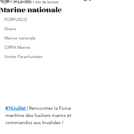
Tous les posts
29 juin 2025
1 min de lecture
Marine nationale
Préparation Militaire Marine
FORFUSCO
Divers
Marine nationale
CIRFA Marine
Unités Parachutistes
#14Juillet
 | Rencontrez la Force 
maritime des fusiliers marins et 
commandos aux Invalides !