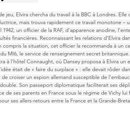
e jeu, Elvira chercha du travail à la BBC à Londres. Ell
uctrice, mais trouva rapidement ce travail monotone – un 
l 1942, un officier de la RAF, d'apparence anodine, l'ente
cultés financières. Reconnaissant les relations d'Elvira da
 compris la situation, cet officier la recommanda à un c
 du MI6, le service de renseignement secret britannique.
ra à l'hôtel Connaught, où Dansey proposa à Elvira un 
idée était de « faire du surplace » : elle devait rôder dan
r de croiser un espion allemand susceptible de l'embauch
t double. Son passeport diplomatique faciliterait ses dép
e de ses parents en France sous le régime de Vichy lui f
r ses allers-retours entre la France et la Grande-Bret