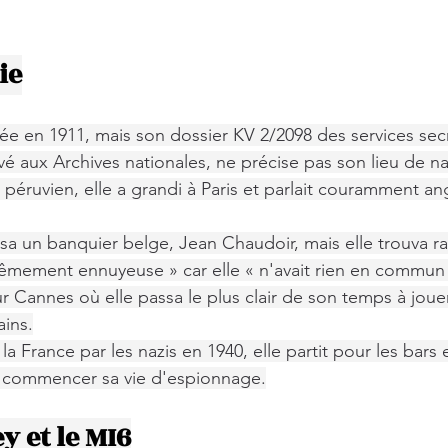
ie
née en 1911, mais son dossier KV 2/2098 des services sec
é aux Archives nationales, ne précise pas son lieu de nai
péruvien, elle a grandi à Paris et parlait couramment angl
usa un banquier belge, Jean Chaudoir, mais elle trouva r
trêmement ennuyeuse » car elle « n'avait rien en commun »
our Cannes où elle passa le plus clair de son temps à jouer
ins.
la France par les nazis en 1940, elle partit pour les bars 
it commencer sa vie d'espionnage.
y et le MI6