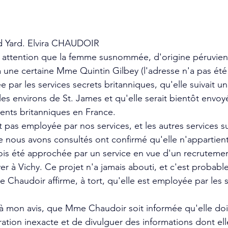
 Yard. Elvira CHAUDOIR
re attention que la femme susnommée, d'origine péruvien
à une certaine Mme Quintin Gilbey (l'adresse n'a pas été
e par les services secrets britanniques, qu'elle suivait u
les environs de St. James et qu'elle serait bientôt envoy
gents britanniques en France.
 pas employée par nos services, et les autres services s
 nous avons consultés ont confirmé qu'elle n'appartient
efois été approchée par un service en vue d'un recrutemen
yer à Vichy. Ce projet n'a jamais abouti, et c'est probab
 Chaudoir affirme, à tort, qu'elle est employée par les s
, à mon avis, que Mme Chaudoir soit informée qu'elle doi
ation inexacte et de divulguer des informations dont ell