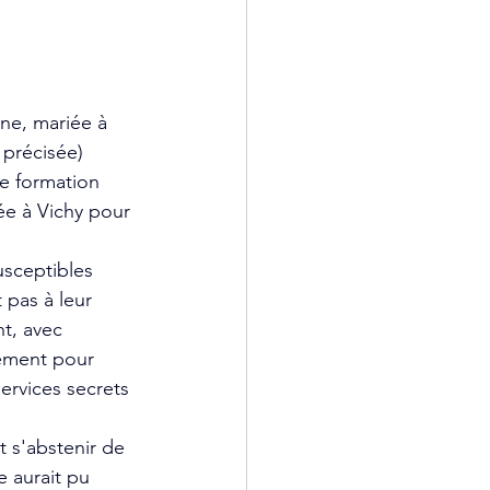
ne, mariée à 
 précisée) 
ne formation 
ée à Vichy pour 
usceptibles 
 pas à leur 
t, avec 
lement pour 
ervices secrets 
t s'abstenir de 
e aurait pu 