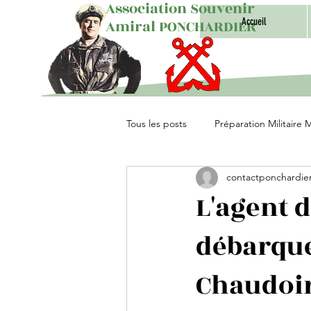
Association Souvenir
Accueil
Amiral PONCHARDIER
Tous les posts
Préparation Militaire 
contactponchardie
Unités Parachutistes
L'agent d
débarque
Chaudoir