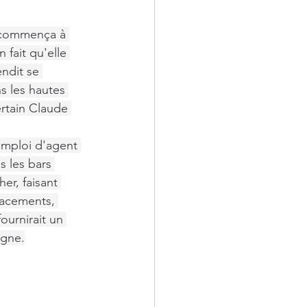
e commença à 
fait qu'elle 
ndit se 
ns les hautes 
ertain Claude 
emploi d'agent 
s les bars 
er, faisant 
lacements, 
ournirait un 
agne.