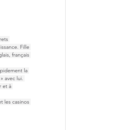
rets 
ssance. Fille 
ais, français 
apidement la 
 avec lui. 
 et à 
et les casinos 