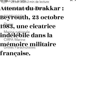
Tous les posts
23 oct. 2025
2 min de lecture
Attentat du Drakkar :
Préparation Militaire Marine
Beyrouth, 23 octobre
FORFUSCO
1983, une cicatrice
Divers
Marine nationale
indélébile dans la
CIRFA Marine
mémoire militaire
Unités Parachutistes
française.