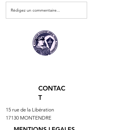
Rédigez un commentaire...
📖 À découvrir : Le
Arthur et Guy : 
nouveau livre
des Jumeaux du
événement sur les
Minier devenus
Fusiliers Marins et
Commandos Mar
Commandos !
CONTAC
T
15 rue de la Libération
17130 MONTENDRE
MENTIONS LEGALES