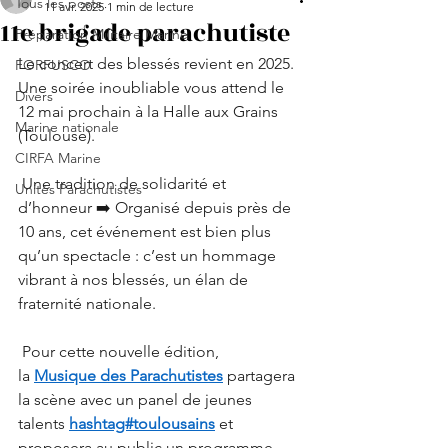
Tous les posts
11 avr. 2025
1 min de lecture
11e brigade parachutiste
Préparation Militaire Marine
Le concert des blessés revient en 2025. 
FORFUSCO
Une soirée inoubliable vous attend le 
Divers
12 mai prochain à la Halle aux Grains 
Marine nationale
(Toulouse).
CIRFA Marine
 Une tradition de solidarité et 
Unités Parachutistes
d’honneur ➡️ Organisé depuis près de 
10 ans, cet événement est bien plus 
qu’un spectacle : c’est un hommage 
vibrant à nos blessés, un élan de 
fraternité nationale.
 Pour cette nouvelle édition, 
la 
Musique des Parachutistes
 partagera 
la scène avec un panel de jeunes 
talents 
hashtag#toulousains
 et 
proposera au public un programme 