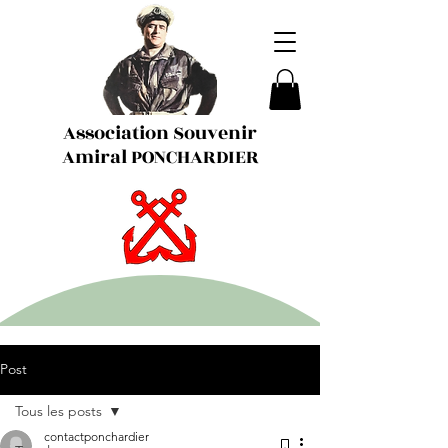
Association Souvenir
Amiral PONCHARDIER
Post
Tous les posts
contactponchardier