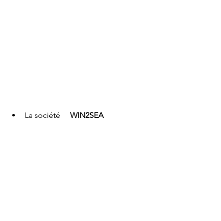
La société     
WIN2SEA