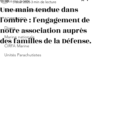
Tous les posts
5 août 2025
3 min de lecture
Une main tendue dans
Préparation Militaire Marine
l'ombre : l'engagement de
FORFUSCO
notre association auprès
Divers
Marine nationale
des familles de la Défense.
CIRFA Marine
Unités Parachutistes