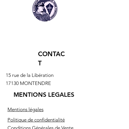
Fusiliers Marins et
Commandos Mar
Commandos !
CONTAC
T
15 rue de la Libération
17130 MONTENDRE
MENTIONS LEGALES
Mentions légales
Politique de confidentialité
Conditions Générales de Vente