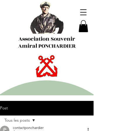
Association Souvenir
Amiral PONCHARDIER
Post
Tous les posts
contactponchardier