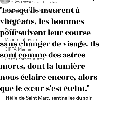
Tous les posts
5 mai 2024
1 min de lecture
"Lorsqu'ils meurent à
Préparation Militaire Marine
vingt ans, les hommes
FORFUSCO
poursuivent leur course
Divers
Marine nationale
sans changer de visage. Ils
CIRFA Marine
sont comme des astres
Unités Parachutistes
morts, dont la lumière
nous éclaire encore, alors
que le cœur s'est éteint."
Hélie de Saint Marc, sentinelles du soir