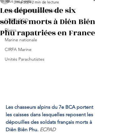
Tous les posts
3 mai 2024
2 min de lecture
Les dépouilles de six
Préparation Militaire Marine
soldats morts à Diên Biên
FORFUSCO
Phu rapatriées en France
Divers
Marine nationale
CIRFA Marine
Unités Parachutistes
Les chasseurs alpins du 7e BCA portent 
les caisses dans lesquelles reposent les 
dépouilles des soldats français morts à 
Diên Biên Phu.
 ECPAD