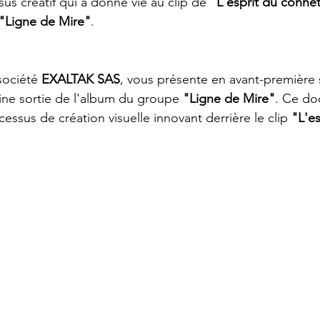
us créatif qui a donné vie au clip de 
"L'esprit du conné
"Ligne de Mire"
.
société 
EXALTAK SAS
, vous présente en avant-première
aine sortie de l'album du groupe 
"Ligne de Mire"
. Ce do
ocessus de création visuelle innovant derrière le clip 
"L'es