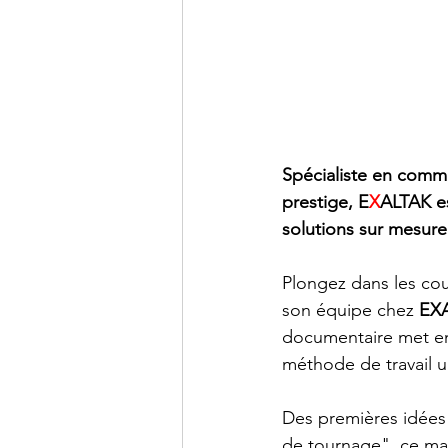
Spécialiste en commu
prestige, E
X
ALTAK es
solutions sur mesure
Plongez dans les cou
son équipe chez 
EX
documentaire met en
méthode de travail un
Des premières idées 
de tournage", ce ma