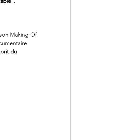
table"
. 
 son Making-Of 
cumentaire 
prit du 