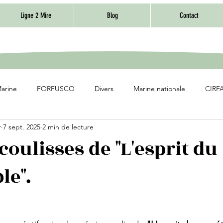
Ligne 2 Mire
Blog
Contact
Marine
FORFUSCO
Divers
Marine nationale
CIRFA
r
7 sept. 2025
2 min de lecture
coulisses de "L'esprit du
le".