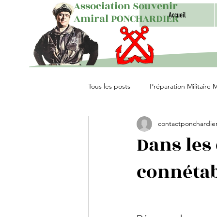
Association Souvenir
Accueil
Amiral PONCHARDIER
Tous les posts
Préparation Militaire 
contactponchardie
Unités Parachutistes
Dans les 
connétab