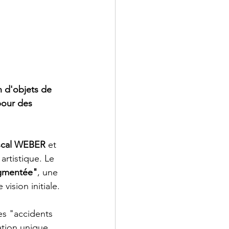
n d'objets de 
pour des 
ascal WEBER
 et 
artistique. Le 
ugmentée"
, une 
vision initiale.
es "accidents 
tion unique. 