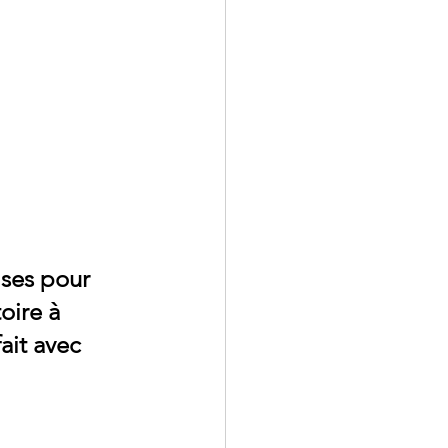
ises pour 
oire à 
ait avec 