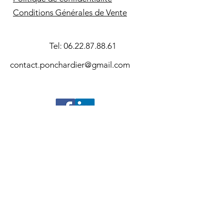
Conditions Générales de Vente
Tel:
06.22.87.88.61
contact.ponchardier@gmail.com
©2024- Association Souvenir Amiral
Pierre Ponchardier - Réalisation
SAS
E
X
ALTAK
V01/MAJ:31/05/2026WBR