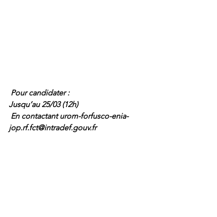
 Pour candidater :
Jusqu’au 25/03 (12h)
 En contactant 
urom-forfusco-enia-
jop.rf.fct@intradef.gouv.fr