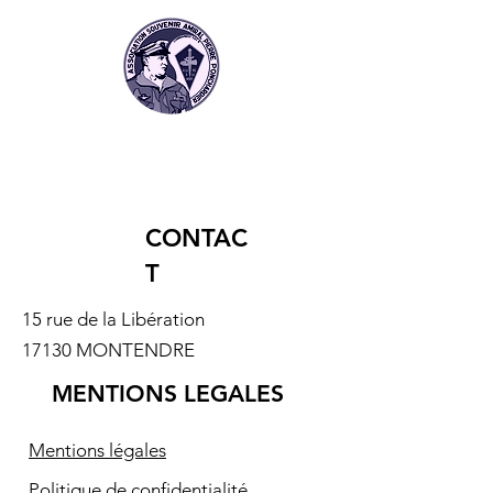
événement sur les
Minier devenus
Fusiliers Marins et
Commandos Mar
Commandos !
CONTAC
T
15 rue de la Libération
17130 MONTENDRE
MENTIONS LEGALES
Mentions légales
Politique de confidentialité