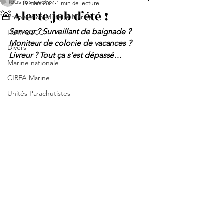
Tous les posts
19 mars 2024
1 min de lecture
🚨Alerte job d’été !
Préparation Militaire Marine
Serveur ? Surveillant de baignade ? 
FORFUSCO
Moniteur de colonie de vacances ? 
Divers
Livreur ? Tout ça s’est dépassé…
Marine nationale
CIRFA Marine
Unités Parachutistes