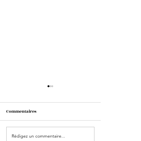
Commentaires
Rédigez un commentaire...
📖 À découvrir : Le
Arthur et Guy : 