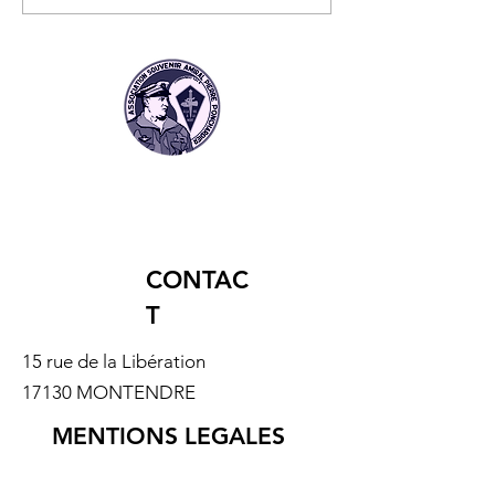
nouveau livre
des Jumeaux du
événement sur les
Minier devenus
Fusiliers Marins et
Commandos Mar
Commandos !
CONTAC
T
15 rue de la Libération
17130 MONTENDRE
MENTIONS LEGALES
Mentions légales