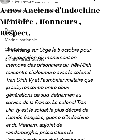
Tous les posts
8 oct. 2024
2 min de lecture
A nos Anciens d'Indochine
Préparation Militaire Marine
Mémoire , Honneurs ,
FORFUSCO
Respect.
Divers
Marine nationale
CIRFA Marine
À Morsang sur Orge le 5 octobre pour 
l’inauguration du monument en 
Unités Parachutistes
mémoire des prisonniers du Viêt-Minh 
rencontre chaleureuse avec le colonel 
Tran Dinh Vy et l’aumônier militaire que 
je suis, rencontre entre deux 
générations de sud vietnamien au 
service de la France. Le colonel Tran 
Din Vy est le soldat le plus décoré de 
l’armée française, guerre d’Indochine 
et du Vietnam. adjoint de 
vanderberghe, présent lors de 
l’assassinat de son chef c’est lui qui 