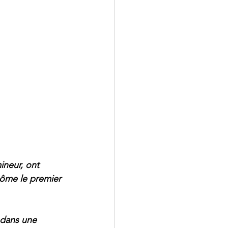
neur, ont 
inôme le premier 
 dans une 