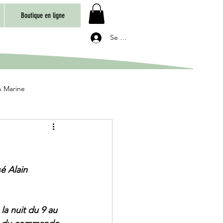
Boutique en ligne
Se connecter
 Marine
é Alain 
la nuit du 9 au 