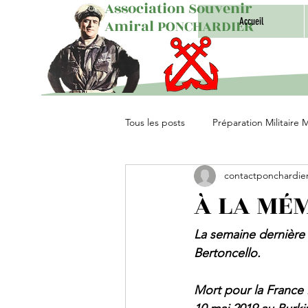
Association Souvenir
Accueil
Amiral PONCHARDIER
Tous les posts
Préparation Militaire 
contactponchardie
Unités Parachutistes
À LA MÉM
La semaine dernière 
Bertoncello.
Mort pour la France l