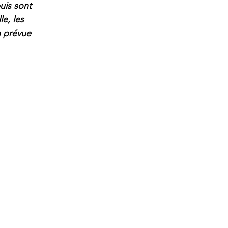
uis sont 
e, les 
n prévue 